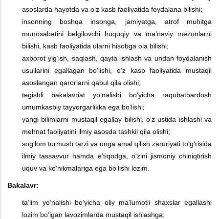
asoslarda hayotda va o‘z kasb faoliyatida foydalana bilishi;
insonning boshqa insonga, jamiyatga, atrof muhitga
munosabatini belgilovchi huquqiy va ma’naviy mezonlarni
bilishi, kasb faoliyatida ularni hisobga ola bilishi;
axborot yig‘ish, saqlash, qayta ishlash va undan foydalanish
usullarini egallagan bo‘lishi, o‘z kasb faoliyatida mustaqil
asoslangan qarorlarni qabul qila olishi;
tegishli bakalavriat yo‘nalishi bo‘yicha raqobatbardosh
umumkasbiy tayyorgarlikka ega bo‘lishi;
yangi bilimlarni mustaqil egallay bilishi, o‘z ustida ishlashi va
mehnat faoliyatini ilmiy asosda tashkil qila olishi;
sog‘lom turmush tarzi va unga amal qilish zaruriyati to‘g‘risida
ilmiy tassavvur hamda e’tiqodga, o‘zini jismoniy chiniqtirish
uquv va ko‘nikmalariga ega bo‘lishi lozim.
Bakalavr:
ta’lim yo‘nalishi bo‘yicha oliy ma’lumotli shaxslar egallashi
lozim bo‘lgan lavozimlarda mustaqil ishlashga;