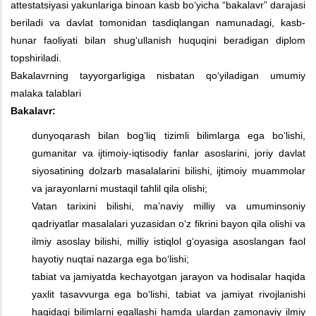
attestatsiyasi yakunlariga binoan kasb bo‘yicha “bakalavr” darajasi
beriladi va davlat tomonidan tasdiqlangan namunadagi, kasb-
hunar faoliyati bilan shug‘ullanish huquqini beradigan diplom
topshiriladi.
Bakalavrning tayyorgarligiga nisbatan qo‘yiladigan umumiy
malaka talablari
Bakalavr:
dunyoqarash bilan bog‘liq tizimli bilimlarga ega bo‘lishi,
gumanitar va ijtimoiy-iqtisodiy fanlar asoslarini, joriy davlat
siyosatining dolzarb masalalarini bilishi, ijtimoiy muammolar
va jarayonlarni mustaqil tahlil qila olishi;
Vatan tarixini bilishi, ma’naviy milliy va umuminsoniy
qadriyatlar masalalari yuzasidan o‘z fikrini bayon qila olishi va
ilmiy asoslay bilishi, milliy istiqlol g‘oyasiga asoslangan faol
hayotiy nuqtai nazarga ega bo‘lishi;
tabiat va jamiyatda kechayotgan jarayon va hodisalar haqida
yaxlit tasavvurga ega bo‘lishi, tabiat va jamiyat rivojlanishi
haqidagi bilimlarni egallashi hamda ulardan zamonaviy ilmiy