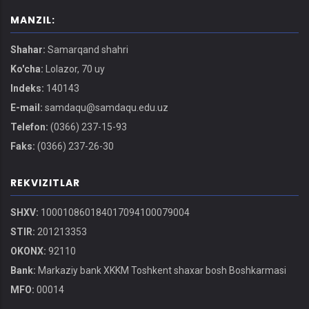
MANZIL:
Shahar:
Samarqand shahri
Ko'cha:
Lolazor, 70 uy
Indeks:
140143
E-mail:
samdaqu@samdaqu.edu.uz
Telefon:
(0366) 237-15-93
Faks:
(0366) 237-26-30
REKVIZITLAR
SHXV:
100010860184017094100079004
STIR:
201213353
OKONX:
92110
Bank:
Markaziy bank XKKM Toshkent shaxar bosh Boshkarmasi
MFO:
00014