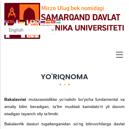
Skip
to
main
content
YO'RIQNOMA
Bakalavriat
mutaxassisliklar yo‘nalishi bo‘yicha fundamental va
amaliy bilim beradigan, ta’lim muddati kamidato‘rt yil davom
etadigan tayanch oliy ta’limdir.
Bakalavrlik dasturi tugallanganidan so‘ng bitiruvchilarga davlat