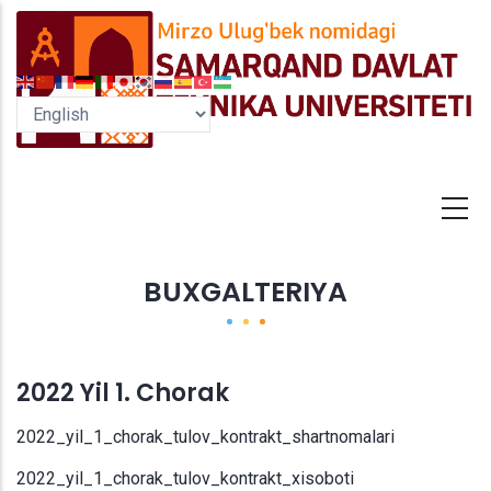
Skip
to
main
content
BUXGALTERIYA
2022 Yil 1. Chorak
2022_yil_1_chorak_tulov_kontrakt_shartnomalari
2022_yil_1_chorak_tulov_kontrakt_xisoboti