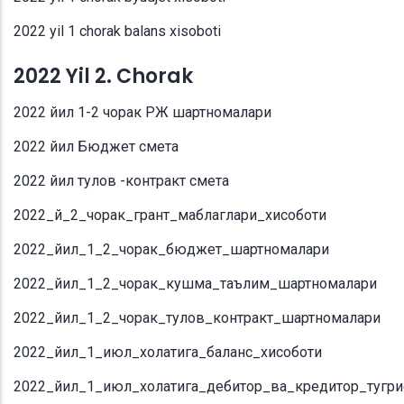
2022 yil 1 chorak balans xisoboti
2022 Yil 2. Chorak
2022 йил 1-2 чорак РЖ шартномалари
2022 йил Бюджет смета
2022 йил тулов -контракт смета
2022_й_2_чорак_грант_маблаглари_хисоботи
2022_йил_1_2_чорак_бюджет_шартномалари
2022_йил_1_2_чорак_кушма_таълим_шартномалари
2022_йил_1_2_чорак_тулов_контракт_шартномалари
2022_йил_1_июл_холатига_баланс_хисоботи
2022_йил_1_июл_холатига_дебитор_ва_кредитор_тугр