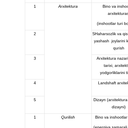
1
Arxitektura
Bino va inshoo
arxitekturas
(inshootlar turi b
2
SHaharsozlik va qis
yashash joylarini
qurish
3
Arxitektura nazar
tarixi, arxitek
yodgorliklarini t
4
Landshaft arxite
5
Dizayn (arxitektura
dizayni)
1
Qurilish
Bino va inshootlar 
(energiya samarali 