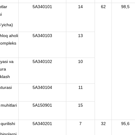
tlar
5A340101
14
62
98,5
i
o‘yicha)
hloq aholi
5A340103
13
 kompleks
iyasi va
5A340102
10
tura
iklash
kturasi
5A340104
11
 muhitlari
5A150901
15
qurilishi
5A340201
7
32
95,6
binolarni