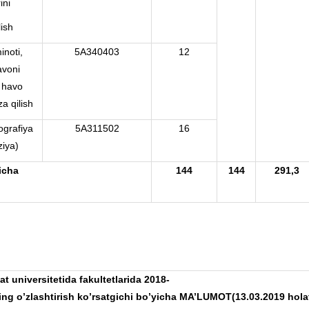
ini
ish
inoti,
5A340403
12
avoni
a havo
a qilish
ografiya
5A311502
16
ziya)
icha
144
144
291,3
at
universitetida
fakultetlarida
2018-
ing
o
’
zlashtirish
ko
’
rsatgichi
bo
’
yicha
MA
’
LUMOT
(13.03.2019
hola