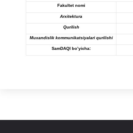
Fakultet nomi
Arxitektura
Qurilish
Muxandislik kommunikatsiyalari qurilishi
Sam
DAQI
bo’yicha: