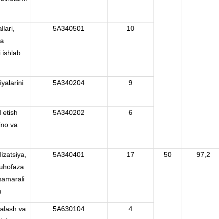
)
llari,
5A340501
10
va
 ishlab
yalarini
5A340204
9
l etish
5A340202
6
ino va
)
izatsiya,
5A340401
17
50
97,2
muhofaza
samarali
h
alash va
5A630104
4