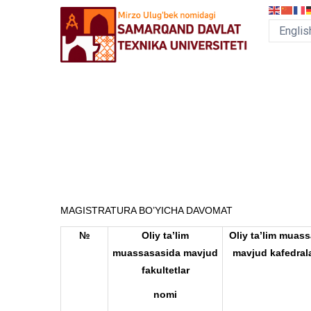
Skip
to
main
content
MEGA
MENU
MAGISTRATURA BO’YICHA DAVOMAT
№
Oliy ta’lim
Oliy ta’lim muas
muassasasida mavjud
mavjud kafedral
fakultetlar
nomi