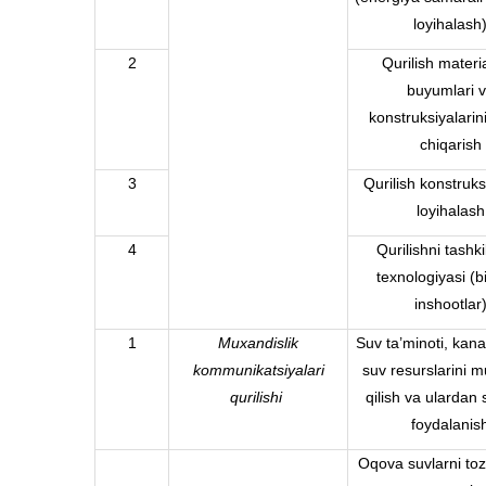
loyihalash
2
Qurilish materia
buyumlari 
konstruksiyalarini
chiqarish
3
Qurilish konstruksi
loyihalash
4
Qurilishni tashki
texnologiyasi (b
inshootlar
1
Muxandislik
Suv ta’minoti, kanal
kommunikatsiyalari
suv resurslarini 
qurilishi
qilish va ulardan 
foydalanis
Oqova suvlarni toz