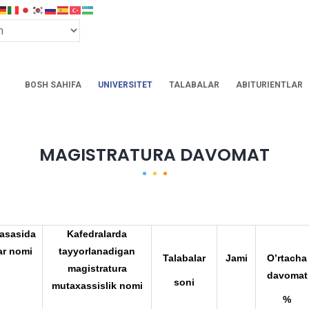
BOSH SAHIFA
UNIVERSITET
TALABALAR
ABITURIENTLAR
MAGISTRATURA DAVOMAT
sasasida
Kafedralarda
ar nomi
tayyorlanadigan
Talabalar
Jami
O’rtacha
magistratura
davomat
soni
mutaxassislik nomi
%