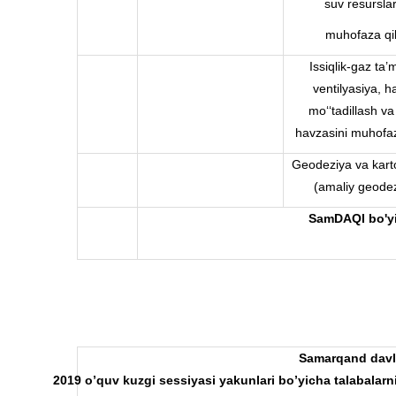
suv resurslar
muhofaza qil
Issiqlik-gaz ta’m
ventilyasiya, h
mo‘‘tadillash v
havzasini muhofaz
Geodeziya va kart
(amaliy geode
SamDAQI bo'y
Samarqand
davl
2019
o
’
quv
kuzgi
sessiyasi
yakunlari
bo
’
yicha
talabalarn