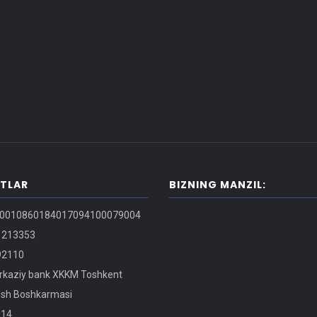
ITLAR
BIZNING MANZIL:
0010860184017094100079004
213353
2110
kaziy bank XKKM Toshkent
osh Boshkarmasi
14