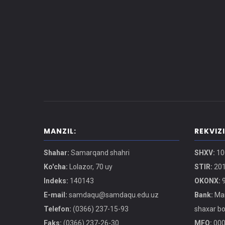
MANZIL:
REKVIZ
Shahar:
Samarqand shahri
SHXV:
10
Ko'cha:
Lolazor, 70 uy
STIR:
201
Indeks:
140143
OKONX:
9
E-mail:
samdaqu@samdaqu.edu.uz
Bank:
Mar
Telefon:
(0366) 237-15-93
shaxar b
Faks:
(0366) 237-26-30
MFO:
000