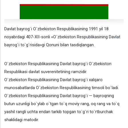
Davlat bayrog`i O`zbekiston Respublikasining 1991 yil 18
noyabrdagi 407-XII-sonli «
O`zbekiston Respublikasining Davlat
bayrog`i to`g`risida
»gi Qonuni bilan tasdiqlangan.
O`zbekiston Respublikаsining Dаvlаt bаyrog`i O`zbekiston
Respublikаsi dаvlаt suverenitetining rаmzidir.
O`zbekiston Respublikаsining Dаvlаt bаyrog`i xаlqаro
munosаbаtlаrdа O`zbekiston Respublikаsining timsoli bo`lаdi.
O`zbekiston Respublikаsining Dаvlаt bаyrog`i — bаyroqning
butun uzunligi bo`ylаb o`tgаn to`q moviy rаng, oq rаng vа to`q
yashil rаngli uchtа endаn tаrkib topgаn to`g`ri to`rtburchаk
shаklidаgi mаtodir.