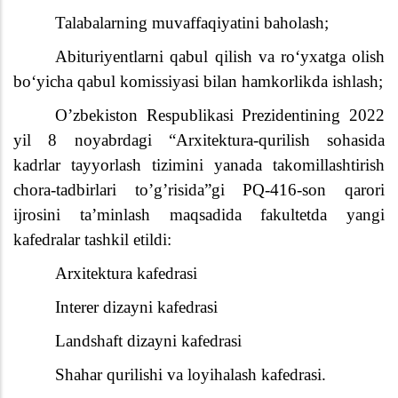
Talabalarning muvaffaqiyatini baholash;
Abituriyentlarni qabul qilish va ro‘yxatga olish
bo‘yicha qabul komissiyasi bilan hamkorlikda ishlash;
O’zbekiston Respublikasi Prezidentining 2022
yil 8 noyabrdagi “Arxitektura-qurilish sohasida
kadrlar tayyorlash tizimini yanada takomillashtirish
chora-tadbirlari to’g’risida”gi PQ-416-son qarori
ijrosini ta’minlash maqsadida fakultetda yangi
kafedralar tashkil etildi:
Arxitektura kafedrasi
Interer dizayni kafedrasi
Landshaft dizayni kafedrasi
Shahar qurilishi va loyihalash kafedrasi.