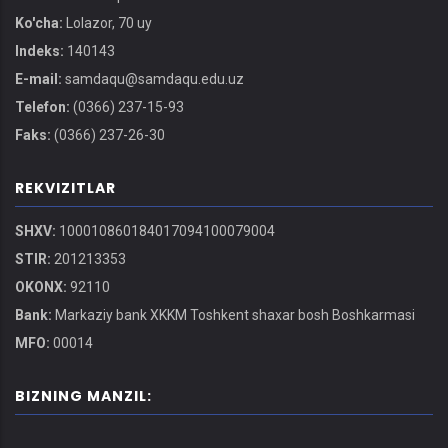
Ko'cha:
Lolazor, 70 uy
Indeks:
140143
E-mail:
samdaqu@samdaqu.edu.uz
Telefon:
(0366) 237-15-93
Faks:
(0366) 237-26-30
REKVIZITLAR
SHXV:
100010860184017094100079004
STIR:
201213353
OKONX:
92110
Bank:
Markaziy bank XKKM Toshkent shaxar bosh Boshkarmasi
MFO:
00014
BIZNING MANZIL: