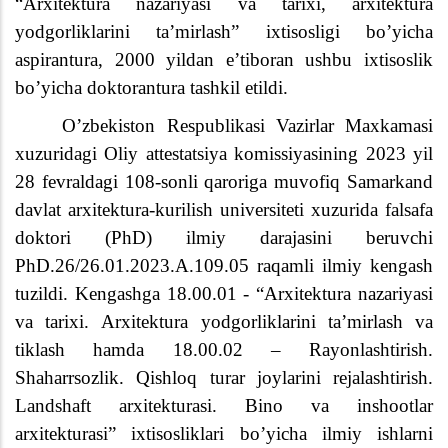
“Arxitektura nazariyasi va tarixi, arxitektura
yodgorliklarini ta’mirlash” ixtisosligi bo’yicha
aspirantura, 2000 yildan e’tiboran ushbu ixtisoslik
bo’yicha doktorantura tashkil etildi.
Oʼzbekiston Respublikasi Vazirlar Maxkamasi
xuzuridagi Oliy attestatsiya komissiyasining 2023 yil
28 fevraldagi 108-sonli qaroriga muvofiq Samarkand
davlat arxitektura-kurilish universiteti xuzurida falsafa
doktori
(PhD) ilmiy darajasini beruvchi
PhD.26/26.01.2023.A.109.05 raqamli ilmiy kengash
tuzildi. Kengashga 18.00.01 - “
А
rxitektura nazariyasi
va tarixi.
А
rxitektura yodgorliklarini taʼmirlash va
tiklash hamda 18.00.02 – Rayonlashtirish.
Shaharrsozlik. Qishloq turar joylarini rejalashtirish.
Landshaft arxitekturasi. Bino va inshootlar
arxitekturasi” ixtisosliklari boʼyicha ilmiy ishlarni