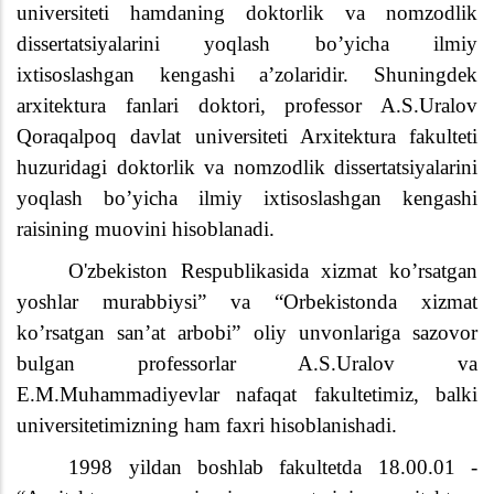
universiteti hamdaning doktorlik va nomzodlik
dissertatsiyalarini yoqlash bo’yicha ilmiy
ixtisoslashgan kengashi a’zolaridir. Shuningdek
arxitektura fanlari doktori, professor A.S.Uralov
Qoraqalpoq davlat universiteti Arxitektura fakulteti
huzuridagi doktorlik va nomzodlik dissertatsiyalarini
yoqlash bo’yicha ilmiy ixtisoslashgan kengashi
raisining muovini hisoblanadi.
O'zbekiston Respublikasida xizmat ko’rsatgan
yoshlar murabbiysi” va “Orbekistonda xizmat
ko’rsatgan san’at arbobi” oliy unvonlariga sazovor
bulgan professorlar A.S.Uralov va
E.M.Muhammadiyevlar nafaqat fakultetimiz, balki
universitetimizning ham faxri hisoblanishadi.
1998 yildan boshlab fakultetda 18.00.01 -