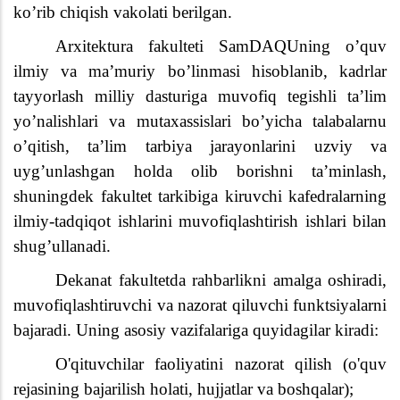
koʼrib chiqish vakolati berilgan.
Arxitektura fakulteti SamDAQUning o’quv
ilmiy va ma’muriy bo’linmasi hisoblanib, kadrlar
tayyorlash milliy dasturiga muvofiq tegishli ta’lim
yo’nalishlari va mutaxassislari bo’yicha talabalarnu
o’qitish, ta’lim tarbiya jarayonlarini uzviy va
uyg’unlashgan holda olib borishni ta’minlash,
shuningdek fakultet tarkibiga kiruvchi kafedralarning
ilmiy-tadqiqot ishlarini muvofiqlashtirish ishlari bilan
shug’ullanadi.
Dekanat fakultetda rahbarlikni amalga oshiradi,
muvofiqlashtiruvchi va nazorat qiluvchi funktsiyalarni
bajaradi. Uning asosiy vazifalariga quyidagilar kiradi:
O'qituvchilar faoliyatini nazorat qilish (o'quv
rejasining bajarilish holati, hujjatlar va boshqalar);