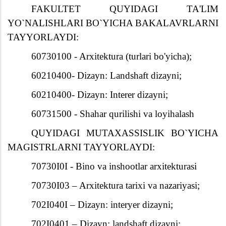
FAKULTET QUYIDAGI TA'LIM
YO`NALISHLARI BO`YICHA BAKALAVRLARNI
TAYYORLAYDI:
60730100 - Arxitektura (turlari bo'yicha);
60210400- Dizayn: Landshaft dizayni;
60210400- Dizayn: Interer dizayni;
60731500 - Shahar qurilishi va loyihalash
QUYIDAGI MUTAXASSISLIK BO`YICHA
MAGISTRLARNI TAYYORLAYDI:
70730I0I - Bino va inshootlar arxitekturasi
70730I03 – Arxitektura tarixi va nazariyasi;
702I040I – Dizayn: interyer dizayni;
702I0401 – Dizayn: landshaft dizayni;