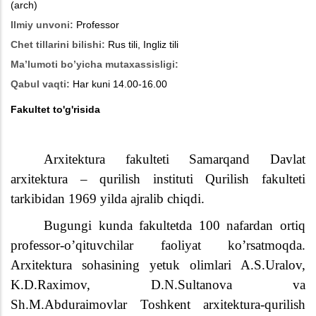
(arch)
Ilmiy unvoni:
Professor
Chet tillarini bilishi:
Rus tili, Ingliz tili
Ma’lumoti bo’yicha mutaxassisligi:
Qabul vaqti:
Har kuni 14.00-16.00
Fakultet to'g'risida
Arxitektura fakulteti Samarqand Davlat
arxitektura – qurilish instituti Qurilish fakulteti
tarkibidan 1969 yilda ajralib chiqdi.
Bugungi kunda fakultetda 100 nafardan ortiq
professor-o’qituvchilar faoliyat ko’rsatmoqda.
Arxitektura sohasining yetuk olimlari A.S.Uralov,
K.D.Raximov, D.N.Sultanova va
Sh.M.Abduraimovlar Toshkent arxitektura-qurilish