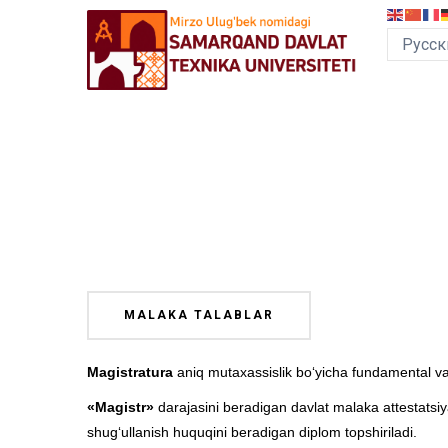
Перейти
к
основному
содержанию
MEGA
MENU
MALAKA TALABLAR
Magistratura
aniq mutaxassislik bo‘yicha fundamental va a
«Magistr»
darajasini beradigan davlat malaka attestatsiy
shug‘ullanish huquqini beradigan diplom topshiriladi.