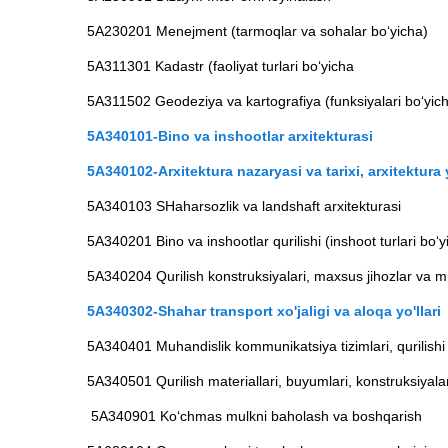
5A230201 Menejment (tarmoqlar va sohalar bo‘yicha)
5A311301 Kadastr (faoliyat turlari bo‘yicha
5A311502 Geodeziya va kartografiya (funksiyalari bo‘yic
5A340101-Bino va inshootlar arxitekturasi
5A340102-Arxitektura nazaryasi va tarixi, arxitektura 
5A340103 SHaharsozlik va landshaft arxitekturasi
5A340201 Bino va inshootlar qurilishi (inshoot turlari bo‘y
5A340204 Qurilish konstruksiyalari, maxsus jihozlar va mu
5A340302-Shahar transport xo'jaligi va aloqa yo'llari
5A340401 Muhandislik kommunikatsiya tizimlari, qurilishi v
5A340501 Qurilish materiallari, buyumlari, konstruksiyalari
5A340901 Ko‘chmas mulkni baholash va boshqarish