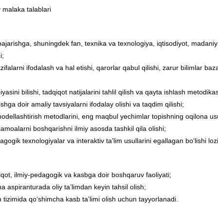
 malaka talablari
bajarishga, shuningdek fan, texnika va texnologiya, iqtisodiyot, madani
i;
falarni ifodalash va hal etishi, qarorlar qabul qilishi, zarur bilimlar ba
asini bilishi, tadqiqot natijalarini tahlil qilish va qayta ishlash metodika
shga doir amaliy tavsiyalarni ifodalay olishi va taqdim qilishi;
dellashtirish metodlarini, eng maqbul yechimlar topishning oqilona usul
 jamoalarni boshqarishni ilmiy asosda tashkil qila olishi;
gik texnologiyalar va interaktiv ta’lim usullarini egallagan bo‘lishi loz
iqot, ilmiy-pedagogik va kasbga doir boshqaruv faoliyati;
 aspiranturada oliy ta’limdan keyin tahsil olish;
h tizimida qo‘shimcha kasb ta’limi olish uchun tayyorlanadi.