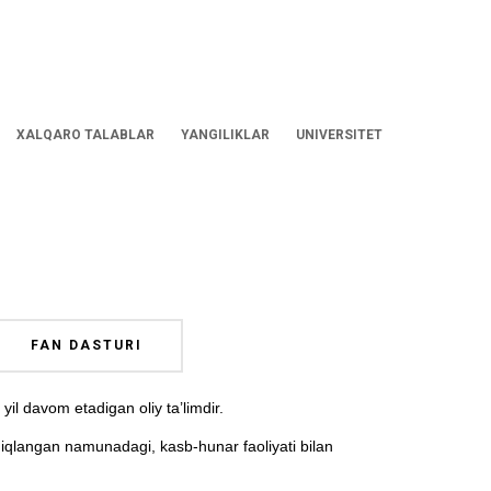
XALQARO TALABLAR
YANGILIKLAR
UNIVERSITET
FAN DASTURI
il davom etadigan oliy ta’limdir.
sdiqlangan namunadagi, kasb-hunar faoliyati bilan