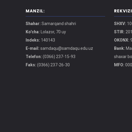
MANZIL:
REKVIZ
Shahar:
Samarqand shahri
SHXV:
10
Ko'cha:
Lolazor, 70 uy
STIR:
201
Indeks:
140143
OKONX:
9
E-mail:
samdaqu@samdaqu.edu.uz
Bank:
Mar
Telefon:
(0366) 237-15-93
shaxar b
Faks:
(0366) 237-26-30
MFO:
000