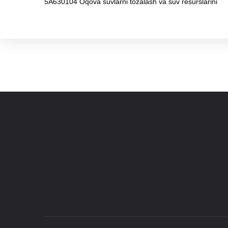
5A630104 Oqova suvlarni tozalash va suv resurslarini