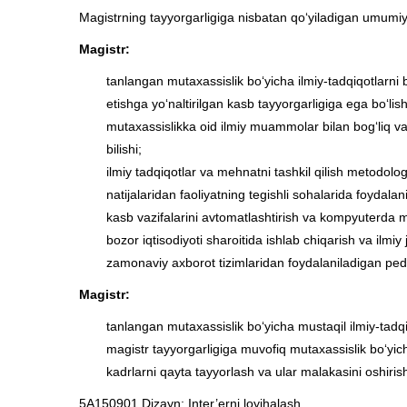
Magistrning tayyorgarligiga nisbatan qo‘yiladigan umumiy
Magistr:
tanlangan mutaxassislik bo‘yicha ilmiy-tadqiqotlarni 
etishga yo‘naltirilgan kasb tayyorgarligiga ega bo‘lish
mutaxassislikka oid ilmiy muammolar bilan bog‘liq vazi
bilishi;
ilmiy tadqiqotlar va mehnatni tashkil qilish metodologiy
natijalaridan faoliyatning tegishli sohalarida foydalani
kasb vazifalarini avtomatlashtirish va kompyuterda mo
bozor iqtisodiyoti sharoitida ishlab chiqarish va ilmiy
zamonaviy axborot tizimlaridan foydalaniladigan pedago
Magistr:
tanlangan mutaxassislik bo‘yicha mustaqil ilmiy-tadq
magistr tayyorgarligiga muvofiq mutaxassislik bo‘yicha
kadrlarni qayta tayyorlash va ular malakasini oshiris
5A150901 Dizayn: Inter’erni loyihalash