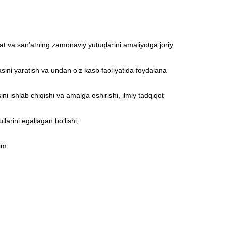
yat va san’atning zamonaviy yutuqlarini amaliyotga joriy
zasini yaratish va undan o‘z kasb faoliyatida foydalana
sini ishlab chiqishi va amalga oshirishi, ilmiy tadqiqot
larini egallagan bo‘lishi;
im.