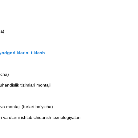
ha)
yodgorliklarini tiklash
icha)
handislik tizimlari montaji
a montaji (turlari bo‘yicha)
 va ularni ishlab chiqarish texnologiyalari