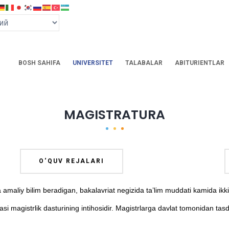
BOSH SAHIFA
UNIVERSITET
TALABALAR
ABITURIENTLAR
MAGISTRATURA
O‘QUV REJALARI
maliy bilim beradigan, bakalavriat negizida ta’lim muddati kamida ikki y
asi magistrlik dasturining intihosidir. Magistrlarga davlat tomonidan ta