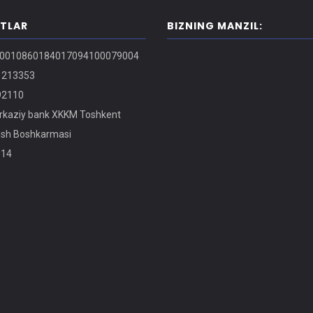
ITLAR
BIZNING MANZIL:
0010860184017094100079004
213353
2110
kaziy bank XKKM Toshkent
osh Boshkarmasi
14