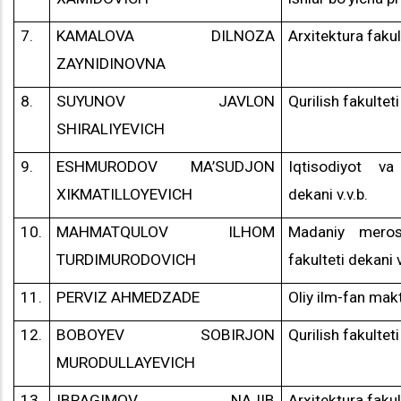
7.
KAMALOVA DILNOZA
Arxitektura fakult
ZAYNIDINOVNA
8.
SUYUNOV JAVLON
Qurilish fakulteti
SHIRALIYEVICH
9.
ESHMURODOV MA’SUDJON
Iqtisodiyot va
XIKMATILLOYEVICH
dekani v.v.b.
10.
MAHMATQULOV ILHOM
Madaniy meros
TURDIMURODOVICH
fakulteti dekani v
11.
PERVIZ AHMEDZADE
Oliy ilm-fan mak
12.
BOBOYEV SOBIRJON
Qurilish fakulteti
MURODULLAYEVICH
13.
IBRAGIMOV NAJIB
Arxitektura fakult