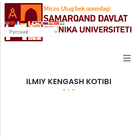
Перейти
к
основному
содержанию
ILMIY KENGASH KOTIBI