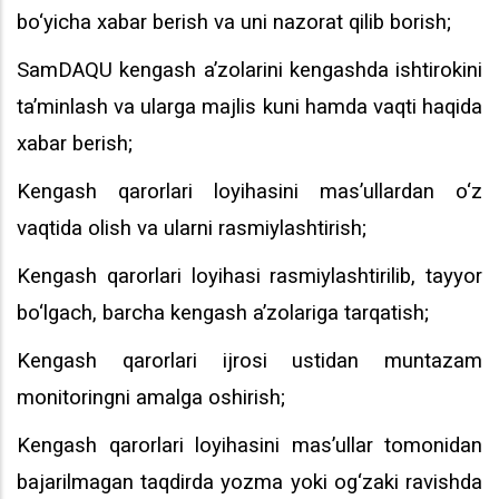
bo‘yicha xabar berish va uni nazorat qilib borish;
SamDAQU kengash a’zolarini kengashda ishtirokini
ta’minlash va ularga majlis kuni hamda vaqti haqida
xabar berish;
Kengash qarorlari loyihasini mas’ullardan o‘z
vaqtida olish va ularni rasmiylashtirish;
Kengash qarorlari loyihasi rasmiylashtirilib, tayyor
bo‘lgach, barcha kengash a’zolariga tarqatish;
Kengash qarorlari ijrosi ustidan muntazam
monitoringni amalga oshirish;
Kengash qarorlari loyihasini mas’ullar tomonidan
bajarilmagan taqdirda yozma yoki og‘zaki ravishda