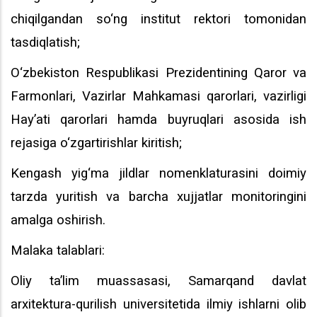
chiqilgandan so‘ng institut rektori tomonidan
tasdiqlatish;
O‘zbekiston Respublikasi Prezidentining Qaror va
Farmonlari, Vazirlar Mahkamasi qarorlari, vazirligi
Hay’ati qarorlari hamda buyruqlari asosida ish
rejasiga o‘zgartirishlar kiritish;
Kengash yig‘ma jildlar nomenklaturasini doimiy
tarzda yuritish va barcha xujjatlar monitoringini
amalga oshirish.
Malaka talablari:
Oliy ta’lim muassasasi, Samarqand davlat
arxitektura-qurilish universitetida ilmiy ishlarni olib