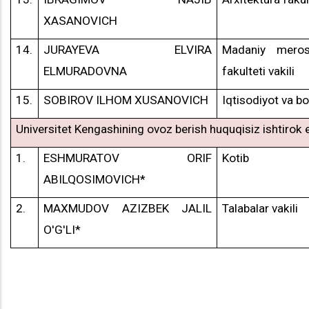
XASANOVICH
14.
JURAYEVA ELVIRA
Madaniy meros
ELMURADOVNA
fakulteti vakili
15.
SOBIROV ILHOM XUSANOVICH
Iqtisodiyot va bo
Universitet Kengashining ovoz berish huquqisiz ishtirok e
1.
ESHMURATOV ORIF
Kotib
ABILQOSIMOVICH*
2.
MAXMUDOV AZIZBEK JALIL
Talabalar vakili
O'G'LI*