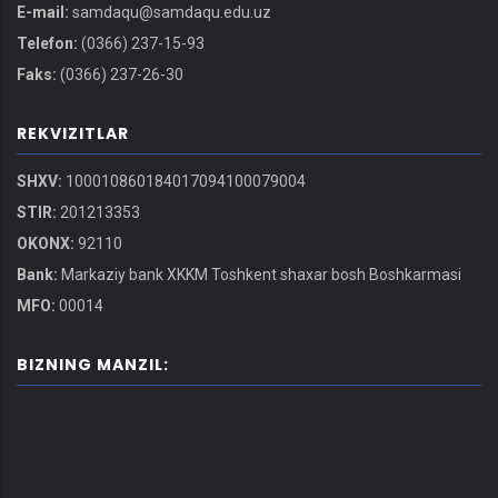
E-mail:
samdaqu@samdaqu.edu.uz
Telefon:
(0366) 237-15-93
Faks:
(0366) 237-26-30
REKVIZITLAR
SHXV:
100010860184017094100079004
STIR:
201213353
OKONX:
92110
Bank:
Markaziy bank XKKM Toshkent shaxar bosh Boshkarmasi
MFO:
00014
BIZNING MANZIL: