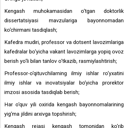
Kengash muhokamasidan o‘tgan doktorlik
dissertatsiyasi mavzulariga bayonnomadan
ko‘chirmani tasdiqlash;
Kafedra mudiri, professor va dotsent lavozimlariga
kafedralar bo‘yicha vakant lavozimlarga yopiq ovoz
berish yo‘li bilan tanlov o‘tkazib, rasmiylashtirish;
Professor-o‘qituvchilarning ilmiy ishlar ro‘yxatini
ilmiy ishlar va inovatsiyalar bo’yicha prorektor
imzosi asosida tasdiqlab berish;
Har o‘quv yili oxirida kengash bayonnomalarining
yig‘ma jildini arxivga topshirish;
Kengash rejasi kengash tomonidan ko‘rib