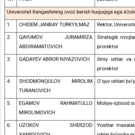
Universitet Kengashining ovoz berish huquqiga ega a’zol
1.
CHIDEM JANBAY TURKYILMAZ
Rektor, Universit
2.
QAYUMOV JURAMIRZA
Strategik rivojla
ABDIRAMATOVICH
prorektor
3.
GADAYEV ABROR NIYAZOVICH
Ilmiy ishlar va 
prorektor
4.
SHODMONQULOV MIROLIM
O‘quv ishlari bo‘
TURANOVICH
5.
EGAMOV RAHMATULLO
Moliya-iqtisod is
MIROLIMOVICH
6.
UZOKOV SHERZOD
Yoshlar masalala
XAMIDOVICH
ishlar bo‘yicha p