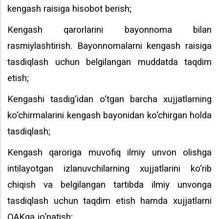
kengash raisiga hisobot berish;
Kengash qarorlarini bayonnoma bilan
rasmiylashtirish. Bayonnomalarni kengash raisiga
tasdiqlash uchun belgilangan muddatda taqdim
etish;
Kengashi tasdig‘idan o‘tgan barcha xujjatlarning
ko‘chirmalarini kengash bayonidan ko‘chirgan holda
tasdiqlash;
Kengash qaroriga muvofiq ilmiy unvon olishga
intilayotgan izlanuvchilarning xujjatlarini ko‘rib
chiqish va belgilangan tartibda ilmiy unvonga
tasdiqlash uchun taqdim etish hamda xujjatlarni
OAKga jo‘natish;