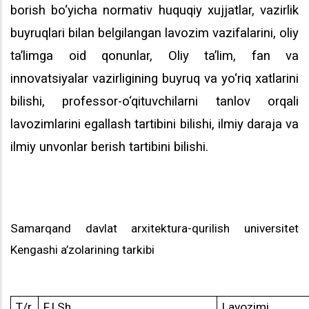
borish bo‘yicha normativ huquqiy xujjatlar, vazirlik
buyruqlari bilan belgilangan lavozim vazifalarini, oliy
ta’limga oid qonunlar, Oliy ta’lim, fan va
innovatsiyalar vazirligining buyruq va yo‘riq xatlarini
bilishi, professor-o‘qituvchilarni tanlov orqali
lavozimlarini egallash tartibini bilishi, ilmiy daraja va
ilmiy unvonlar berish tartibini bilishi.
Samarqand davlat arxitektura-qurilish
universitet
Kengashi a’zolarining tarkibi
T/r
F.I.Sh.
Lavozimi