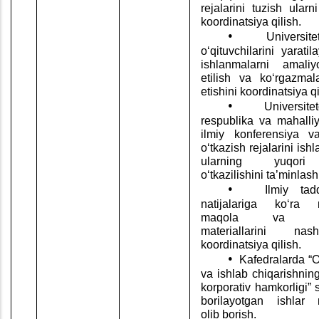
rejalarini tuzish ularni
koordinatsiya qilish.
•
Universit
o‘qituvchilarini yarati
ishlanmalarni amaliy
etilish va ko‘rgazmal
etishini koordinatsiya qi
•
Universite
respublika va mahalli
ilmiy konferensiya v
o‘tkazish rejalarini ish
ularning yuqori
o‘tkazilishini ta’minlash
•
Ilmiy tadq
natijalariga ko‘ra m
maqola va konf
materiallarini nas
koordinatsiya qilish.
•
Kafedralarda “Ol
va ishlab chiqarishnin
korporativ hamkorligi” 
borilayotgan ishlar m
olib borish.