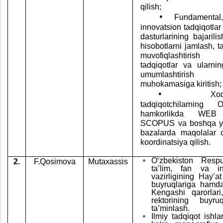
qilish;
•
Fundamental
innovatsion tadqiqotlar
dasturlarining bajarili
hisobotlarni jamlash, ta
muvofiqlashtirish 
tadqiqotlar va ularning
umumlashtirish
muhokamasiga kiritish;
•
Xo
tadqiqotchilarning
hamkorlikda
WEB o
SCOPUS va boshqa yet
bazalarda maqolalar c
koordinatsiya qilish.
O‘zbekiston Respu
2.
F.Qosimova
Mutaxassis
ta’lim, fan va inn
vazirligining Hay’at
buyruqlariga ha
Kengashi qarorla
rektorining buyruq
ta’minlash.
Ilmiy tadqiqot ishlar