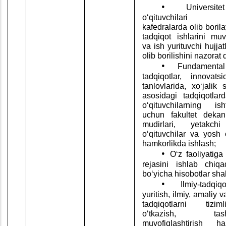
•
Universite
o‘qituvchilari 
kafedralarda olib boril
tadqiqot ishlarini muvo
va ish yurituvchi hujjatl
olib borilishini nazorat q
•
Fundamenta
tadqiqotlar, innovats
tanlovlarida, xo‘jalik 
asosidagi tadqiqotlar
o‘qituvchilarning is
uchun fakultet dekanl
mudirlari, yetakchi
o‘qituvchilar va yosh 
hamkorlikda ishlash;
•
O‘z faoliyatiga 
rejasini ishlab chiqa
bo‘yicha hisobotlar shak
•
Ilmiy-tadqiq
yuritish, ilmiy, amaliy 
tadqiqotlarni tizi
o‘tkazish, tashkil
muvofiqlashtirish h