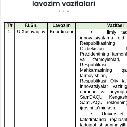
lavozim vazifalari
T/r
F.I.Sh.
Lavozim
Vazifasi
•
1.
U.Xushvaqtov
Koordinator
Ilmiy ta
innovatsiyalarga oi
Respublikasining 
O‘zbekiston Res
Prezidentining farmonla
va farmoyishlari, 
Respublikasi 
Mahkamasining qa
farmoyishlari, O
Respublikasi Oliy ta
innovatsiyalar
vazirli
qarorlari va buyruql
SamDAQU Kengashi 
SamDAQU rektorining
ijrosini ta’minlash.
•
Universitet
kafedralarida rejalasht
tadqiqot ishlarining yilli