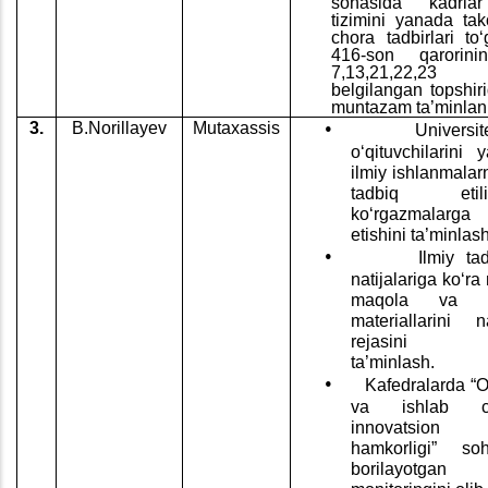
sohasida kadrlar
tizimini yanada tako
chora tadbirlari to‘
416-son qarorinin
7,13,21,22,23 -
belgilangan topshiri
muntazam ta’minlanib
•
3.
B.Norillayev
Mutaxassis
Universit
o‘qituvchilarini y
ilmiy ishlanmalar
tadbiq et
ko‘rgazmalarg
etishini
ta’minla
sh
•
Ilmiy tad
natijalariga ko‘ra
maqola va ko
materiallarini 
rejasini baj
ta’minlash.
•
Kafedralarda “Ol
va ishlab chi
innovatsion 
hamkorligi” so
borilayotga