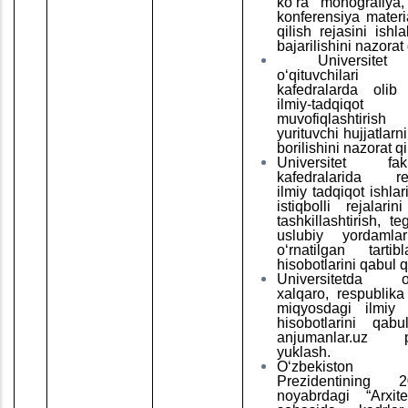
ko‘ra monografiya
konferensiya materia
qilish rejasini ishl
bajarilishini nazorat 
Universitet
o‘qituvchilari
kafedralarda olib 
ilmiy-tadqiqot
muvofiqlashtir
yurituvchi hujjatlarni
borilishini nazorat qi
Universitet fa
kafedralarida reja
ilmiy tadqiqot ishlar
istiqbolli rejalarini
tashkillashtirish, te
uslubiy yordamlar
o‘rnatilgan tarti
hisobotlarini qabul q
Universitetda o‘t
xalqaro, respublik
miqyosdagi ilmiy 
hisobotlarini qab
anjumanlar.uz pl
yuklash.
Oʻzbekiston Re
Prezidentining 
noyabrdagi “Arxitek