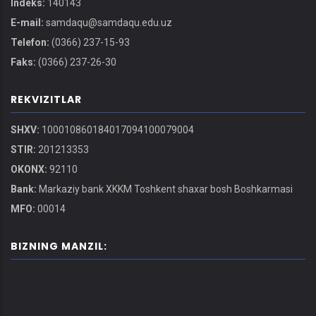
Indeks:
140143
E-mail:
samdaqu@samdaqu.edu.uz
Telefon:
(0366) 237-15-93
Faks:
(0366) 237-26-30
REKVIZITLAR
SHXV:
100010860184017094100079004
STIR:
201213353
OKONX:
92110
Bank:
Markaziy bank XKKM Toshkent shaxar bosh Boshkarmasi
MFO:
00014
BIZNING MANZIL: