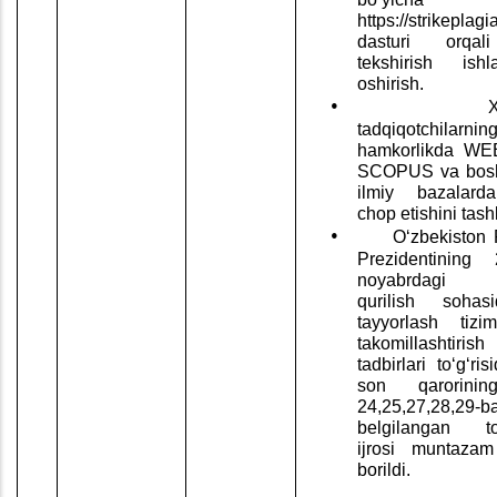
https://strikeplag
dasturi orqal
tekshirish ish
oshirish.
•
tadqiqotchilarni
hamkorlikda
WEB
SCOPUS va bosh
ilmiy bazalard
chop etishini
tash
•
Oʻzbekiston 
Prezidentining 
noyabrdagi “A
qurilish sohas
tayyorlash tizi
takomillashti
tadbirlari to‘g‘ri
son qarorinin
24,25,27,28,29-b
belgilangan tops
ijrosi muntazam
borildi.