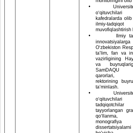
monitoringini olib
•
Universit
o‘qituvchilar
kafedralarda olib
ilmiy-tadqiqo
muvofiqlashtirish 
•
Ilmiy t
innovatsiya
O‘zbekiston Resp
ta’lim, fan va in
vazirligining Hay
va buyruqlar
SamDAQU K
qarorlari,
rektorining buyruq
ta’minlash.
•
Universit
oʻqituvchil
tadqiqotchila
tayyorlangan gra
qoʻllanma,
monograf
dissertatsiyalarn
bo’yicha