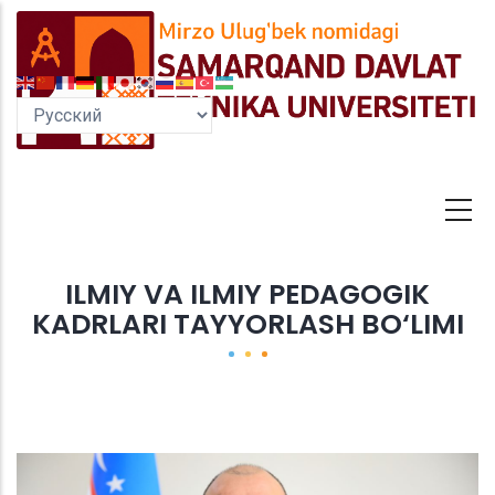
Перейти
к
основному
содержанию
ILMIY VA ILMIY PEDAGOGIK
KADRLARI TAYYORLASH BO‘LIMI