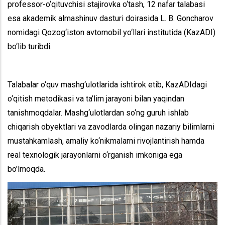
professor-o‘qituvchisi stajirovka o‘tash, 12 nafar talabasi
esa akademik almashinuv dasturi doirasida L. B. Goncharov
nomidagi Qozog‘iston avtomobil yo‘llari institutida (KazADI)
bo‘lib turibdi.
Talabalar o‘quv mashg‘ulotlarida ishtirok etib, KazADIdagi
o‘qitish metodikasi va ta’lim jarayoni bilan yaqindan
tanishmoqdalar. Mashg‘ulotlardan so‘ng guruh ishlab
chiqarish obyektlari va zavodlarda olingan nazariy bilimlarni
mustahkamlash, amaliy ko‘nikmalarni rivojlantirish hamda
real texnologik jarayonlarni o‘rganish imkoniga ega
bo'lmoqda.