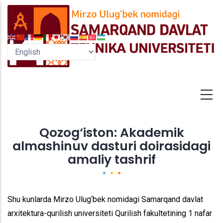
Skip
to
main
content
Qozog‘iston: Akademik
almashinuv dasturi doirasidagi
amaliy tashrif
Shu kunlarda Mirzo Ulug‘bek nomidagi Samarqand davlat
arxitektura-qurilish universiteti Qurilish fakultetining 1 nafar