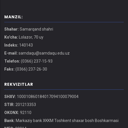
MANZIL:
Shahar:
Samarqand shahri
Ko'cha:
Lolazor, 70 uy
Indeks:
140143
E-mail:
samdaqu@samdaqu.edu.uz
Telefon:
(0366) 237-15-93
Faks:
(0366) 237-26-30
REKVIZITLAR
SHXV:
100010860184017094100079004
STIR:
201213353
OKONX:
92110
Bank:
Markaziy bank XKKM Toshkent shaxar bosh Boshkarmasi