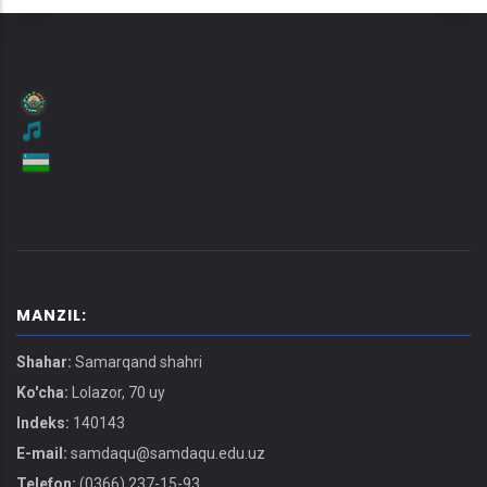
MANZIL:
Shahar:
Samarqand shahri
Ko'cha:
Lolazor, 70 uy
Indeks:
140143
E-mail:
samdaqu@samdaqu.edu.uz
Telefon:
(0366) 237-15-93