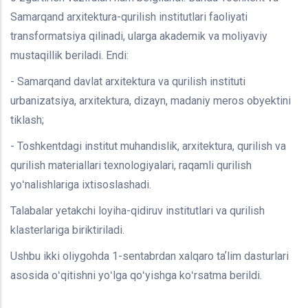
Samarqand arxitektura-qurilish institutlari faoliyati
transformatsiya qilinadi, ularga akademik va moliyaviy
mustaqillik beriladi. Endi:
- Samarqand davlat arxitektura va qurilish instituti
urbanizatsiya, arxitektura, dizayn, madaniy meros obyektini
tiklash;
- Toshkentdagi institut muhandislik, arxitektura, qurilish va
qurilish materiallari texnologiyalari, raqamli qurilish
yoʻnalishlariga ixtisoslashadi.
Talabalar yetakchi loyiha-qidiruv institutlari va qurilish
klasterlariga biriktiriladi.
Ushbu ikki oliygohda 1-sentabrdan xalqaro taʼlim dasturlari
asosida oʻqitishni yoʻlga qoʻyishga koʻrsatma berildi.