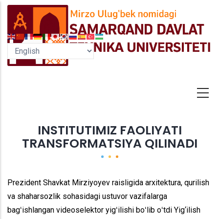
Skip
to
main
content
INSTITUTIMIZ FAOLIYATI
TRANSFORMATSIYA QILINADI
Prezident Shavkat Mirziyoyev raisligida arxitektura, qurilish
va shaharsozlik sohasidagi ustuvor vazifalarga
bagʻishlangan videoselektor yigʻilishi boʻlib oʻtdi
Yig‘ilish