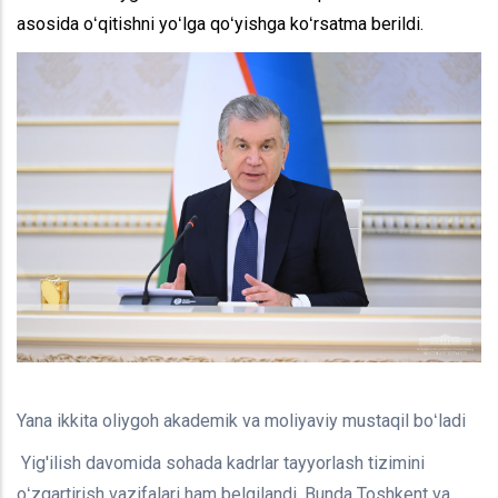
asosida oʻqitishni yoʻlga qoʻyishga koʻrsatma berildi.
Yana ikkita oliygoh akademik va moliyaviy mustaqil boʻladi
Yig'ilish davomida sohada kadrlar tayyorlash tizimini
oʻzgartirish vazifalari ham belgilandi. Bunda Toshkent va