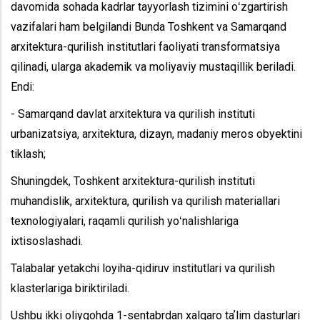
davomida sohada kadrlar tayyorlash tizimini oʻzgartirish
vazifalari ham belgilandi
Bunda Toshkent va Samarqand
arxitektura-qurilish institutlari faoliyati transformatsiya
qilinadi, ularga akademik va moliyaviy mustaqillik beriladi.
Endi:
- Samarqand davlat arxitektura va qurilish instituti
urbanizatsiya, arxitektura, dizayn, madaniy meros obyektini
tiklash;
Shuningdek, Toshkent arxitektura-qurilish instituti
muhandislik, arxitektura, qurilish va qurilish materiallari
texnologiyalari, raqamli qurilish yoʻnalishlariga
ixtisoslashadi.
Talabalar yetakchi loyiha-qidiruv institutlari va qurilish
klasterlariga biriktiriladi.
Ushbu ikki oliygohda 1-sentabrdan xalqaro taʼlim dasturlari