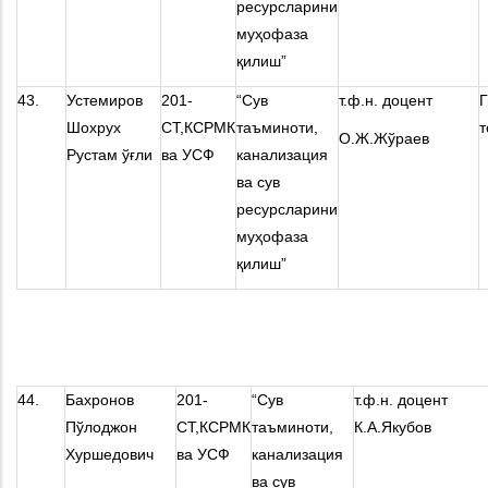
ресурсларини
муҳофаза
қилиш”
43.
Устемиров
201-
“Сув
т.ф.н. доцент
Г
Шохрух
СТ,КСРМК
таъминоти,
т
О.Ж.Жўраев
Рустам ўғли
ва УСФ
канализация
ва сув
ресурсларини
муҳофаза
қилиш”
44.
Бахронов
201-
“Сув
т.ф.н. доцент
Пўлоджон
СТ,КСРМК
таъминоти,
К.А.Якубов
Хуршедович
ва УСФ
канализация
ва сув