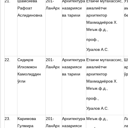
21.
Шамсиева
201-
Архитектура
Етакчи мутахассис,
Ў
Рафоат
ЛанАрх
назарияси
амалиётчи
а
Аслидиновна
ва тарихи
архитектор
б
Махмадиёров Х.
Меъм.ф.д.,
проф.,
Уралов А.С.
22.
Сидиқов
201-
Архитектура
Етакчи мутахассис,
Ш
Илхомжон
ЛанАрх
назарияси
амалиётчи
а
Камолиддин
ва тарихи
архитектор
ў
ўғли
Махмадиёров Х.
Меъм.ф.д.,
проф.,
Уралов А.С.
23.
Каримова
201-
Архитектура
Меъм.ф.д.,
Л
Гулмира
ЛанАрх
назарияси
л