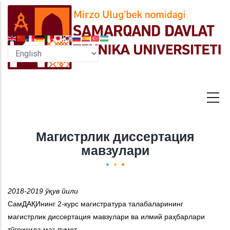
Skip
to
main
content
Магистрлик диссертация
мавзулари
2018-2019 ўқув йили
СамДАҚИнинг 2-курс магистратура талабаларининг
магистрлик диссертация мавзулари ва илмий раҳбарлари
тўғрисида маълумот