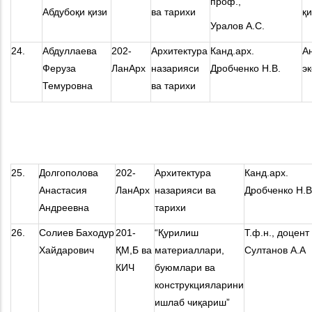
проф.,
Абдубоқи қизи
ва тарихи
қ
Уралов А.С.
24.
Абдуллаева
202-
Архитектура
Канд.арх.
А
Феруза
ЛанАрх
назарияси
Дробченко Н.В.
э
Темуровна
ва тарихи
25.
Долгополова
202-
Архитектура
Канд.арх.
Анастасия
ЛанАрх
назарияси ва
Дробченко Н.В
Андреевна
тарихи
26.
Солиев Баходур
201-
“Қурилиш
Т.ф.н., доцент
Хайдарович
ҚМ,Б ва
материаллари,
Султанов А.А
КИЧ
буюмлари ва
конструкцияларини
ишлаб чиқариш”