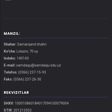
MANZIL:
Shahar:
Samarqand shahri
Ko'cha:
Lolazor, 70 uy
Indeks:
140143
E-mail:
samdaqu@samdaqu.edu.uz
Telefon:
(0366) 237-15-93
Faks:
(0366) 237-26-30
REKVIZITLAR
SHXV:
100010860184017094100079004
STIR:
201213353