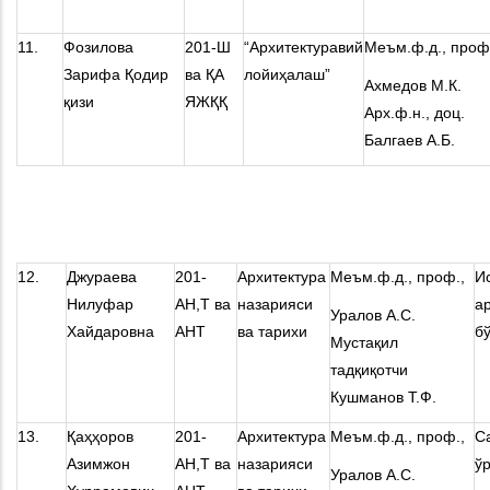
11.
Фозилова
201-Ш
“Архитектуравий
Меъм.ф.д., проф
Зарифа Қодир
ва ҚА
лойиҳалаш”
Ахмедов М.К.
қизи
ЯЖҚҚ
Арх.ф.н., доц.
Балгаев А.Б.
12.
Джураева
201-
Архитектура
Меъм.ф.д., проф.,
И
Нилуфар
АН,Т ва
назарияси
а
Уралов А.С.
Хайдаровна
АНТ
ва тарихи
б
Мустақил
тадқиқотчи
Кушманов Т.Ф.
13.
Қаҳҳоров
201-
Архитектура
Меъм.ф.д., проф.,
С
Азимжон
АН,Т ва
назарияси
ў
Уралов А.С.