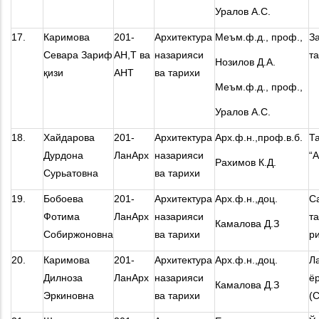
Уралов А.С.
17.
Каримова
201-
Архитектура
Меъм.ф.д., проф.,
З
Севара Зариф
АН,Т ва
назарияси
т
Нозилов Д.А.
қизи
АНТ
ва тарихи
Меъм.ф.д., проф.,
Уралов А.С.
18.
Хайдарова
201-
Архитектура
Арх.ф.н.,проф.в.б.
Т
Дурдона
ЛанАрх
назарияси
“
Рахимов К.Д.
Сурьатовна
ва тарихи
19.
Бобоева
201-
Архитектура
Арх.ф.н.,доц.
С
Фотима
ЛанАрх
назарияси
т
Камалова Д.З
Собиржоновна
ва тарихи
р
20.
Каримова
201-
Архитектура
Арх.ф.н.,доц.
Л
Дилноза
ЛанАрх
назарияси
ё
Камалова Д.З
Эркиновна
ва тарихи
(