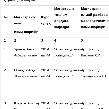
Магистрант
Магистрант
таълим
илмий раҳбари 
№
Магистрант-
Курс,
оладиган
маслаҳатчисини
нинг
гуруҳ
кафедра
исми-шарифи
исми-шарифи
1
2
3
4
5
1.
Уралов Акмал
201-Б
“Архитектуравий
Арх.ф.н., доц.
Акбаралиевич
ва ИА
лойиҳалаш”
Каюмов Ҳ.И.
2.
Ортиқов Асқар
201-Б
“Архитектуравий
Арх.ф.н., доц.
Жумабой ўғли
ва ИА
лойиҳалаш”
Тоштемиров Р.Т.
3.
Юнусов Алишер
201-Б
“Архитектуравий
Арх.ф.н., доц.