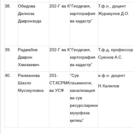
38.
Обидова
202-Г ва К
“Геодезия,
Т.ф.н., доцент
Дилноза
картография
Журакулов Д.О.
Давронзода
ва кадастр”
39.
Раджабов
202-Г ва К
“Геодезия,
Т.ф.д, профессор
Даврон
картография
Суюнов А.С.
Хамзаевич
ва кадастр”
40.
Рахманова
201-
“Сув
и.ф.н. доцент
Шахло
СТ,КСРМК
таъминоти,
Н.Халилов
Мусокуловна
ва УСФ
канализация
ва сув
ресурсларини
муҳофаза
қилиш”