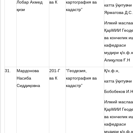
Лобар Ахмед
ва К
картография ва
катта ўқитувчи
қизи
кадастр”
Ярматова Д.С.
Илмий маслаа
ҚарМИИ Геоде
ва кончилик и
кафедраси
мудири қ/х.ф.н
Алиқулов Ғ.Н
31.
Мардонова
201-Г
“Геодезия,
Қ/х.ф.н,
Насиба
ва К
картография ва
катта ўқитувчи
Сиддиқовна
кадастр”
Бобобеков И.Н
Илмий маслаа
ҚарМИИ Геоде
ва кончилик и
кафедраси
мудири қ/х.ф.н