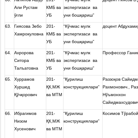
Али Рустам
КМБ ва
экспертизаси ва
ўғли
УБ
уни бошқариш”
63.
Гиясова Зебо
201-
“Кўчмас мулк
доцент Абдухами
Хамрокуловна
КМБ ва
экспертизаси ва
УБ
уни бошқариш”
64.
Ахророва
201-
“Кўчмас мулк
Профессор Гание
Ситора
КМБ ва
экспертизаси ва
Талъатовна
УБ
уни бошқариш”
65.
Хуррамов
201-
“Қурилиш
Раззоқов Сайидм
Хуршед
ҚК,МЖ
конструкциялари”
Рахмонович., Раз
Қўчқорович
ва МТМ
Нўъмонхон
Сайидмахсудови
66.
Ибрагимов
201-
“Қурилиш
Косимов Тўрабо
Низом
ҚК,МЖ
конструкциялари”
Хусенович
ва МТМ