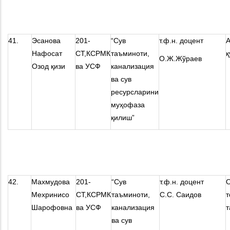
41.
Эсанова
201-
“Сув
т.ф.н. доцент
А
Нафосат
СТ,КСРМК
таъминоти,
қ
О.Ж.Жўраев
Озод қизи
ва УСФ
канализация
ва сув
ресурсларини
муҳофаза
қилиш”
42.
Махмудова
201-
“Сув
т.ф.н. доцент
О
Мехринисо
СТ,КСРМК
таъминоти,
С.С. Саидов
т
Шарофовна
ва УСФ
канализация
т
ва сув