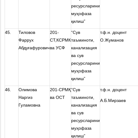
ресурсларини
муҳофаза
қилиш”
45.
Тиловов
201-
“Сув
т.ф.н. доцент
Фаррух
СТ,КСРМК
таъминоти,
О.Жуманов
Абдуғафурович
ва УСФ
канализация
ва сув
ресурсларини
муҳофаза
қилиш”
46.
Олимова
201-СРМҚ
“Сув
т.ф.н. доцент
Наргиз
ва ОСТ
таъминоти,
А.Б.Мирзаев
Гуламовна
канализация
ва сув
ресурсларини
муҳофаза
қилиш”