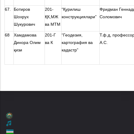
67.
Ботиров
201-
“Қурилиш
Фридман Геннад
Шохрух
ҚК,МЖ
конструкциялари”
Соломович
Шукурович
ва МТМ
68
Хамдамова
201-Г
“Геодезия,
Т.ф.д, профессо
Динора Олим
ва К
картография ва
А.С.
қизи
кадастр”