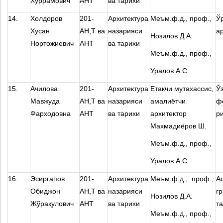
Хуррамович
АНТ
ва тарихи
14.
Холдоров
201-
Архитектура
Меъм.ф.д., проф.,
Ў
Хусан
АН,Т ва
назарияси
а
Нозилов Д.А.
Нортожиевич
АНТ
ва тарихи
Меъм.ф.д., проф.,
Уралов А.С.
15.
Ачилова
201-
Архитектура
Етакчи мутахассис,
Ў
Мавжуда
АН,Т ва
назарияси
амалиётчи
ф
Фарходовна
АНТ
ва тарихи
архитектор
р
Махмадиёров Ш.
Меъм.ф.д., проф.,
Уралов А.С.
16.
Эсиргапов
201-
Архитектура
Меъм.ф.д., проф.,
А
Обиджон
АН,Т ва
назарияси
г
Нозилов Д.А.
Жўрақулович
АНТ
ва тарихи
т
Меъм.ф.д., проф.,