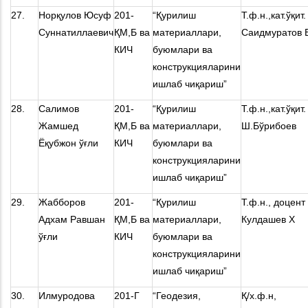
27.
Норқулов Юсуф
201-
“Қурилиш
Т.ф.н.,кат.ўқит.
Суннатиллаевич
ҚМ,Б ва
материаллари,
Саидмуратов 
КИЧ
буюмлари ва
конструкцияларини
ишлаб чиқариш”
28.
Салимов
201-
“Қурилиш
Т.ф.н.,кат.ўқит.
Жамшед
ҚМ,Б ва
материаллари,
Ш.Бўрибоев
Ёқубжон ўғли
КИЧ
буюмлари ва
конструкцияларини
ишлаб чиқариш”
29.
Жабборов
201-
“Қурилиш
Т.ф.н., доцент
Адхам Равшан
ҚМ,Б ва
материаллари,
Кулдашев Х
ўғли
КИЧ
буюмлари ва
конструкцияларини
ишлаб чиқариш”
30.
Илмуродова
201-Г
“Геодезия,
Қ/х.ф.н,