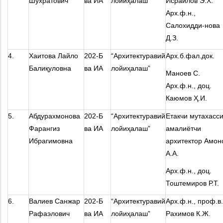
Шухратович
ва ИА
лойиҳалаш”
Исраилов Э.Х.
Арх.ф.н.,
Салохидди-нова
Д.З.
4.
Хаитова Лайло
202-Б
“Архитектуравий
Арх.б.фал.док.
Балиқуловна
ва ИА
лойиҳалаш”
Маноев С.
Арх.ф.н., доц.
Каюмов Ҳ.И.
5.
Абдурахмонова
202-Б
“Архитектуравий
Етакчи мутахасси
Фарангиз
ва ИА
лойиҳалаш”
амалиётчи
Ибрагимовна
архитектор Амон
А.А.
Арх.ф.н., доц.
Тоштемиров Р.Т.
6.
Валиев Санжар
202-Б
“Архитектуравий
Арх.ф.н., проф.в
Рафаэлович
ва ИА
лойиҳалаш”
Рахимов К.Ж.