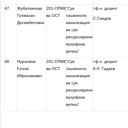
47.
Жубатканова
201-СРМҚ
“Сув
т.ф.н. доцент
Гулжахан
ва ОСТ
таъминоти,
С.Саидов
Досимбетовна
канализация
ва сув
ресурсларини
муҳофаза
қилиш”
48.
Нуралиев
201-СРМҚ
“Сув
т.ф.н. доцент
Ғулом
ва ОСТ
таъминоти,
А.Н. Гадаев
Ибрагимович
канализация
ва сув
ресурсларини
муҳофаза
қилиш”