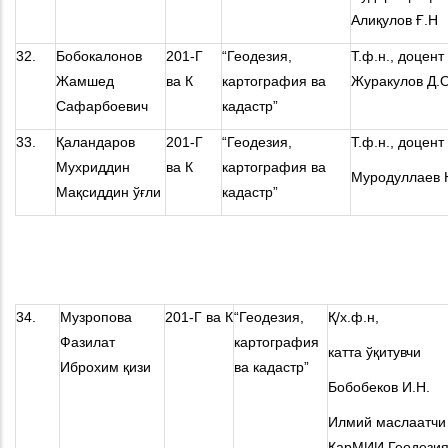
Алиқулов Ғ.Н
32.
Бобокалонов
201-Г
“Геодезия,
Т.ф.н., доцент
Жамшед
ва К
картография ва
Журакулов Д.О
Сафарбоевич
кадастр”
33.
Қаландаров
201-Г
“Геодезия,
Т.ф.н., доцент
Мухриддин
ва К
картография ва
Муродуллаев 
Мақсиддин ўғли
кадастр”
34.
Музропова
201-Г ва К
“Геодезия,
Қ/х.ф.н,
Фазилат
картография
катта ўқитувчи
Иброхим қизи
ва кадастр”
Бобобеков И.Н.
Илмий маслаатчи
ҚарМИИ Геодези