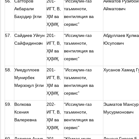
56.
Сатторов
201-
“Иссиқлик-газ
Айматов Рўзибой
Акбарали
ИГТ, В,
таъминоти,
Айматович
Баҳодир ўғли
ҲМ ва
вентиляция ва
ҲҲМҚ
сервис”
57.
Сайдиев Уйғун
201-
“Иссиқлик-газ
Абдуллаев Қулм
Сайфидиновч
ИГТ, В,
таъминоти,
Юсупович
ҲМ ва
вентиляция ва
ҲҲМҚ
сервис”
58.
Умедуллоев
201-
“Иссиқлик-газ
Хусанов Хамид Г
Мунирбек
ИГТ, В,
таъминоти,
Мирзоқул ўғли
ҲМ ва
вентиляция ва
ҲҲМҚ
сервис”
59.
Волкова
202-
“Иссиқлик-газ
Эшматов Мансур
Ксения
ИГТ, В,
таъминоти,
Мусурмонович
Валеревна
ҲМ ва
вентиляция ва
ҲҲМҚ
сервис”
60.
Латипов Ашур
201-
“Кўчмас мулк
Доцент Гиясов Б.