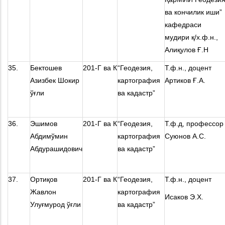
ва кончилик иши”
кафедраси
мудири қ/х.ф.н.,
Алиқулов Ғ.Н
35.
Бектошев
201-Г ва К
“Геодезия,
Т.ф.н., доцент
Азизбек Шокир
картография
Артиков Ғ.А.
ўғли
ва кадастр”
36.
Эшимов
201-Г ва К
“Геодезия,
Т.ф.д, профессор
Абдимўмин
картография
Суюнов А.С.
Абдурашидович
ва кадастр”
37.
Ортиқов
201-Г ва К
“Геодезия,
Т.ф.н., доцент
Жавлон
картография
Исаков Э.Х.
Улуғмурод ўғли
ва кадастр”