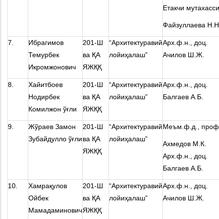
Етакчи мутахасс
Файзуллаева Н.Н
7.
Ибрагимов
201-Ш
“Архитектуравий
Арх.ф.н., доц.
Темурбек
ва ҚА
лойиҳалаш”
Ачилов Ш.Ж.
Икромжонович
ЯЖҚҚ
8.
Хайитбоев
201-Ш
“Архитектуравий
Арх.ф.н., доц.
Нодирбек
ва ҚА
лойиҳалаш”
Балгаев А.Б.
Комилжон ўғли
ЯЖҚҚ
9.
Жўраев Замон
201-Ш
“Архитектуравий
Меъм.ф.д., проф
Зубайдулло ўғли
ва ҚА
лойиҳалаш”
Ахмедов М.К.
ЯЖҚҚ
Арх.ф.н., доц.
Балгаев А.Б.
10.
Хамрақулов
201-Ш
“Архитектуравий
Арх.ф.н., доц.
Ойбек
ва ҚА
лойиҳалаш”
Ачилов Ш.Ж.
Мамадаминович
ЯЖҚҚ