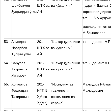
Шохбозжон
ШТХ ва
ва хўжалиги”
пудрат» Давлат 
Зухриддин ўғли
АЙ
корхонаси дирек
т.ф.н., Б.А.Xудой
маслаҳатчи катта
М.Бекназаров
53.
Ахмедов
201-
“Шахар қурилиши
т.ф.н, доцент А.
Назарбек
ШТХ ва
ва хўжалиги”
Тўлқин ўғли
АЙ
54.
Сабуров
201-
“Шахар қурилиши
т.ф.н, доцент А.
Кахрамон
ШТХ ва
ва хўжалиги”
Уктамович
АЙ
55.
Холматов
201-
“Иссиқлик-газ
Махмудов Рўзма
Фахридин
ИГТ, В,
таъминоти,
Махмудович
Тахирович
ҲМ ва
вентиляция ва
ҲҲМҚ
сервис”