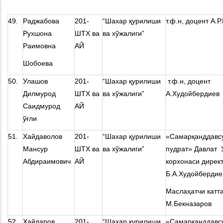
49.
Раджабова
201-
“Шахар қурилиши
т.ф.н, доцент А.
Рухшона
ШТХ ва
ва хўжалиги”
Раимовна
АЙ
Шобоева
50.
Улашов
201-
“Шахар қурилиши
т.ф.н, доцент
Дилмурод
ШТХ ва
ва хўжалиги”
А.Худойбердиев
Саидмурод
АЙ
ўғли
51.
Хайдаволов
201-
“Шахар қурилиши
«Самарқанддавс
Мансур
ШТХ ва
ва хўжалиги”
пудрат» Давлат 
Абдираимович
АЙ
корхонаси дирек
Б.А.Xудойбердие
Маслаҳатчи катта
М.Бекназаров
52.
Хайдаров
201-
“Шахар қурилиши
«Самарқанддавс